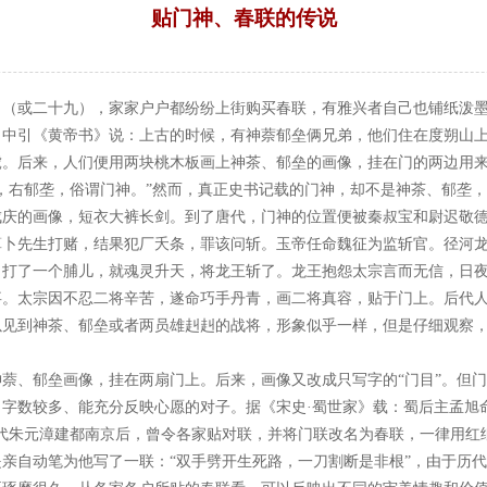
贴门神、春联的传说
来源：菏泽市七彩印务有限公司 | 浏览：4708次 | 发布日期：2016-10-28
日（或二十九），家家户户都纷纷上街购买春联，有雅兴者自己也铺纸泼
》中引《黄帝书》说：上古的时候，有神萘郁垒俩兄弟，他们住在度朔山
。后来，人们便用两块桃木板画上神茶、郁垒的画像，挂在门的两边用来
，右郁垄，俗谓门神。”然而，真正史书记载的门神，却不是神茶、郁垄，
成庆的画像，短衣大裤长剑。到了唐代，门神的位置便被秦叔宝和尉迟敬
算卜先生打赌，结果犯厂夭条，罪该问斩。玉帝任命魏征为监斩官。径河
，打了一个脯儿，就魂灵升天，将龙王斩了。龙王抱怨太宗言而无信，日
事。太宗因不忍二将辛苦，遂命巧手丹青，画二将真容，贴于门上。后代
以见到神茶、郁垒或者两员雄赳赳的战将，形象似乎一样，但是仔细观察
萘、郁垒画像，挂在两扇门上。后来，画像又改成只写字的“门目”。但
字数较多、能充分反映心愿的对子。据《宋史·蜀世家》载：蜀后主孟旭
代朱元漳建都南京后，曾令各家贴对联，并将门联改名为春联，一律用红
亲自动笔为他写了一联：“双手劈开生死路，一刀割断是非根”，由于历