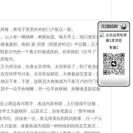
墨挥春，将宅子里里外外的门户装点一新。
上。山上有一棵桃树，树荫如盖。每天早上，他们便在这
驱鬼避邪。南朝·梁·宗憬《荆楚岁时记》中记载：正月一
客服1
而是古代的一个勇士叫做成庆的。在班固的《汉书·广川
德所取代。
龙王为求活命，向唐太宗求情。太宗答应了，到了斩龙的
夜在宫外呼号讨命。太宗告知群臣，大将秦叔宝贵道：愿
人相沿下来，于是，这两员大将便成为千家万户的守门神
，其中一位手执钢鞭，另一位手执铁锏。执鞭者是尉迟敬
门目上两边各写两字，表达内容有限，人们觉得不过瘤，
命学士为题桃符，以其非工，自命笔题云：“新年纳余
纸书写。传说有一次，朱元璋亲自到民间察看，只一户人
代大力提倡，使春联成为我国一种特殊的民间文艺形式，