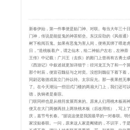
新春伊始，第一件事便是贴门神、对联。每当大年三十
门神，传说是能捉鬼的神茶郁垒。东汉应劭的《风俗通
树下检阅百鬼。如果有恶鬼为害人间，便将其绑了喂老虎
日，“造桃板着户，谓之仙木，绘二神贴户左右，左神萘
王传》中记载：广川王（去疾）的殿门上曾画有古勇士
《西游记》中叙述就更加详细于：径河龙王为了和一个
那个时辰，便宣召魏征与之对奕。没想到魏征下着下着
同尉迟敬德戎装立门外以待。太宗应允。那一夜果然无
了。在今天潮汕一些旧式门楼的两扇大门上，我们还可
德，执锏者是秦琼。
门联同样也是从桃符发展而来的。原来人们用桃木板画神
便又在大门两侧再挂上两块桃木板（后改用纸），写上了
庆，嘉节号长春。”据说这便是我国最早的一对春联。明
家没贴春联。一问，原来这人家是阉猪的，不识字，于是