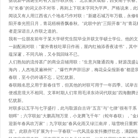
据说新中国诞生时有人曾作联庆祝：″北京重庆成都，西安南宁长春。
与″长春″的词义亦不对等，再则上下联末字同为平声。严格说来，
闻说又有人用江西省八个地名巧作对联：″新建石城万年万载，永修
阳开泰光照日月，青花梧桐香飘春秋。″此联中的″三阳开泰″与″青
者是深谙古人作联之道的。
我有一位朋友前年于某大学研究生院毕业并获文学硕士学位。他的文
一副配画对联：″窗外青枝吐翠日作画，屋内红袖添香夜读书″，其
蕴深邃，不同凡响，又令我回味不已。
人们熟知的流传甚广的商业店铺用联：″生意兴隆通四海，财源茂盛达
海内，人杰地灵遍神州″，″爆竹声声辞旧岁，梅花朵朵报新春″都
春联，至今仍吟诵不忘，记忆犹新。
春联顾名思义用于新春佳节，但其他的对联可用于一年四季。试举古
便感意境大不相同。文革时期人们常用毛泽东诗词代联如″四海翻腾
忆犹新。
对联多以五字与七字盛行，此与取源自古诗″五言″与″七律″很有干
朝晖″；六字联如″大鹏高翔万里，小龙腾飞千年″（蛇年春联），″
迎新年春风吹万家″；九字联如″春风化雨又绿江南岸，瑞雪映日重辉
流″。此联亦可扩展为十一字春联″一代风流奋发抖擞抒壮志，满园