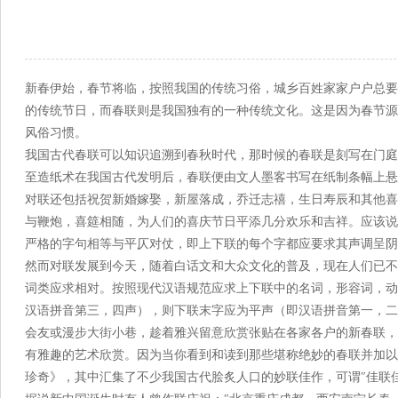
来源：菏泽市
新春伊始，春节将临，按照我国的传统习俗，城乡百姓家家户户总要
的传统节日，而春联则是我国独有的一种传统文化。这是因为春节源
风俗习惯。
我国古代春联可以知识追溯到春秋时代，那时候的春联是刻写在门庭
至造纸术在我国古代发明后，春联便由文人墨客书写在纸制条幅上悬
对联还包括祝贺新婚嫁娶，新屋落成，乔迁志禧，生日寿辰和其他喜
与鞭炮，喜筵相随，为人们的喜庆节日平添几分欢乐和吉祥。应该说
严格的字句相等与平仄对仗，即上下联的每个字都应要求其声调呈阴
然而对联发展到今天，随着白话文和大众文化的普及，现在人们已不
词类应求相对。按照现代汉语规范应求上下联中的名词，形容词，动
汉语拼音第三，四声），则下联末字应为平声（即汉语拼音第一，二
会友或漫步大街小巷，趁着雅兴留意欣赏张贴在各家各户的新春联，
有雅趣的艺术欣赏。因为当你看到和读到那些堪称绝妙的春联并加以
珍奇》，其中汇集了不少我国古代脍炙人口的妙联佳作，可谓″佳联