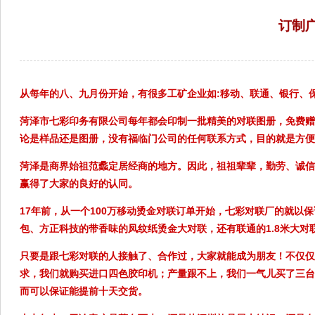
订制
来源：菏泽市
从每年的八、九月份开始，有很多工矿企业如:移动、联通、银行、
菏泽市七彩印务有限公司每年都会印制一批精美的对联图册，免费赠
论是样品还是图册，没有福临门公司的任何联系方式，目的就是方便
菏泽是商界始祖范蠡定居经商的地方。因此，祖祖辈辈，勤劳、诚信
赢得了大家的良好的认同。
17年前，从一个100万移动烫金对联订单开始，七彩对联厂的就以
包、方正科技的带香味的凤纹纸烫金大对联，还有联通的1.8米大对联、
只要是跟七彩对联的人接触了、合作过，大家就能成为朋友！不仅仅
求，我们就购买进口四色胶印机；产量跟不上，我们一气儿买了三台
而可以保证能提前十天交货。