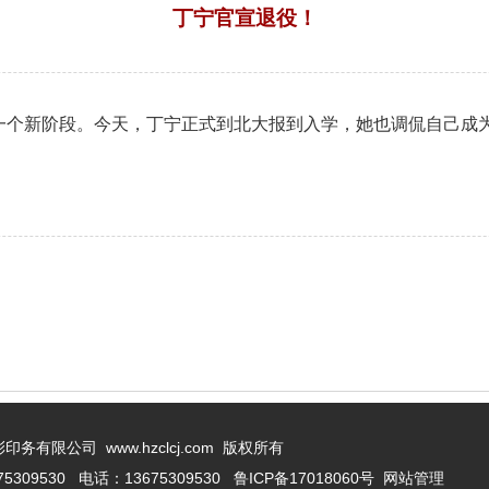
丁宁官宣退役！
来源：菏泽市七彩印务有限公司 | 浏览：4941次 | 发布日期：2021-09-06
一个新阶段。今天，丁宁正式到北大报到入学，她也调侃自己成为
务有限公司 www.hzclcj.com
版权所有
309530 电话：13675309530
鲁ICP备17018060号
网站管理